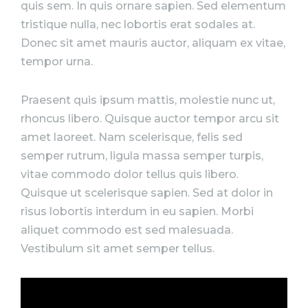
quis sem. In quis ornare sapien. Sed elementum
tristique nulla, nec lobortis erat sodales at.
Donec sit amet mauris auctor, aliquam ex vitae,
tempor urna.
Praesent quis ipsum mattis, molestie nunc ut,
rhoncus libero. Quisque auctor tempor arcu sit
amet laoreet. Nam scelerisque, felis sed
semper rutrum, ligula massa semper turpis,
vitae commodo dolor tellus quis libero.
Quisque ut scelerisque sapien. Sed at dolor in
risus lobortis interdum in eu sapien. Morbi
aliquet commodo est sed malesuada.
Vestibulum sit amet semper tellus.