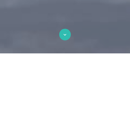
Step 1: Problem
Lorem ipsum dolor sit amet, consectetur
adipiscing elit. Suspendisse venenatis semper
elit, id feugiat libero interdum sed. Proin
ullamcorper nunc elit, nec gravida sapien