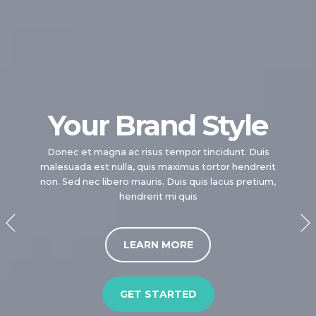
Your Colors &
Your Brand Style
Fonts
Donec et magna ac risus tempor tincidunt. Duis
malesuada est nulla, quis maximus tortor hendrerit
Donec et magna ac risus tempor tincidunt. Duis
non. Sed nec libero mauris. Duis quis lacus pretium,
malesuada est nulla, quis maximus tortor hendrerit
hendrerit mi quis
non. Sed nec libero mauris. Duis quis lacus pretium,
hendrerit mi quis
LEARN MORE
LEARN MORE
GET STARTED
GET STARTED